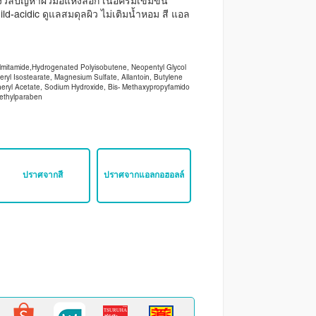
ังวลปัญหาผิวมือแห้งลอก เนื้อครีมเข้มข้น
ild-acidic ดูแลสมดุลผิว ไม่เติมน้ำหอม สี แอล
almitamide,Hydrogenated Polyisobutene, Neopentyl Glycol
teryl Isostearate, Magnesium Sulfate, Allantoin, Butylene
heryl Acetate, Sodium Hydroxide, Bis- Methaxypropyfamido
Methylparaben
ปราศจากสี
ปราศจากแอลกอฮอลล์